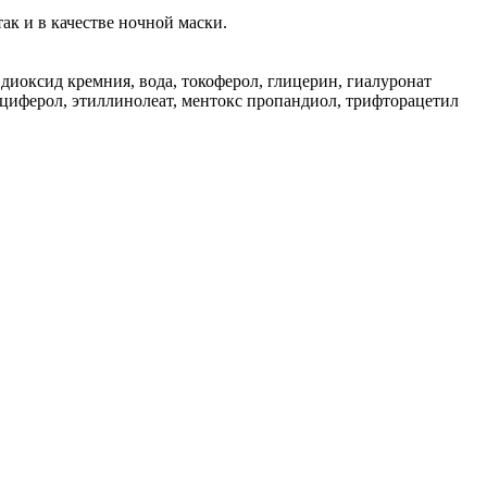
ак и в качестве ночной маски.
диоксид кремния, вода, токоферол, глицерин, гиалуронат
льциферол, этиллинолеат, ментокс пропандиол, трифторацетил