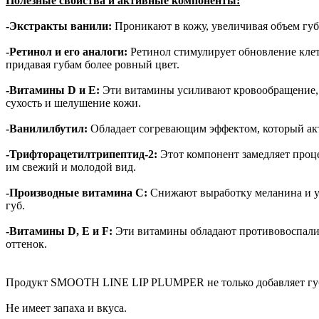
Полезные свойства и активные компоненты:
-Экстракты ванили:
Проникают в кожу, увеличивая объем губ
-Ретинол и его аналоги:
Ретинол стимулирует обновление кле
придавая губам более ровный цвет.
-Витамины D и E:
Эти витамины усиливают кровообращение, 
сухость и шелушение кожи.
-Ванилилбутил:
Обладает согревающим эффектом, который акт
-Трифторацетилтрипептид-2:
Этот компонент замедляет проце
им свежий и молодой вид.
-Производные витамина С:
Снижают выработку меланина и ул
губ.
-Витамины D, E и F:
Эти витамины обладают противовоспалит
оттенок.
Продукт SMOOTH LINE LIP PLUMPER не только добавляет губам
Не имеет запаха и вкуса.