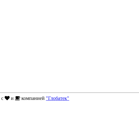
н с
и
компанией
"Глобатек"