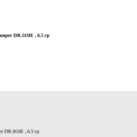
уб Smooth Line Lip Plumper DR.SOIE , 6
r DR.SOIE , 6.5 гр