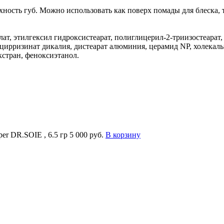
ность губ. Можно использовать как поверх помады для блеска, т
т, этилгексил гидроксистеарат, полиглицерил-2-триизостеарат, 
лицирризинат дикалия, дистеарат алюминия, церамид NP, холека
кстран, феноксиэтанол.
er DR.SOIE , 6.5 гр
5 000 руб.
В корзину