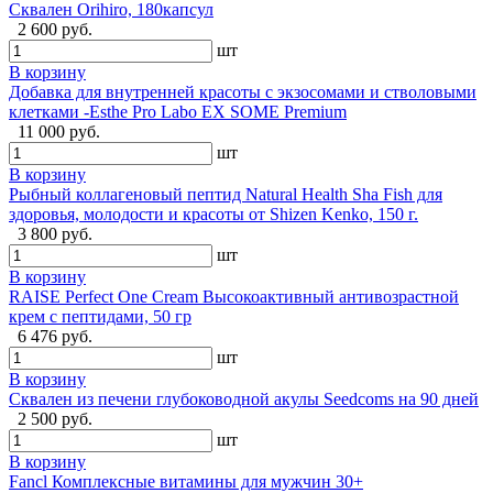
Сквален Orihiro, 180капсул
2 600 руб.
шт
В корзину
Добавка для внутренней красоты с экзосомами и стволовыми
клетками -Esthe Pro Labo EX SOME Premium
11 000 руб.
шт
В корзину
Рыбный коллагеновый пептид Natural Health Sha Fish для
здоровья, молодости и красоты от Shizen Kenko, 150 г.
3 800 руб.
шт
В корзину
RAISE Perfect One Cream Высокоактивный антивозрастной
крем с пептидами, 50 гр
6 476 руб.
шт
В корзину
Сквален из печени глубоководной акулы Seedcoms на 90 дней
2 500 руб.
шт
В корзину
Fancl Комплексные витамины для мужчин 30+