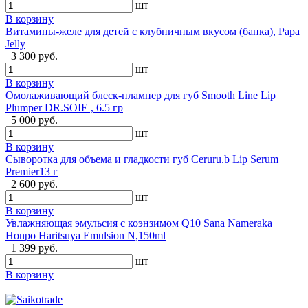
шт
В корзину
Витамины-желе для детей с клубничным вкусом (банка), Papa
Jelly
3 300 руб.
шт
В корзину
Омолаживающий блеск-плампер для губ Smooth Line Lip
Plumper DR.SOIE , 6.5 гр
5 000 руб.
шт
В корзину
Сыворотка для объема и гладкости губ Ceruru.b Lip Serum
Premier13 г
2 600 руб.
шт
В корзину
Увлажняющая эмульсия с коэнзимом Q10 Sana Nameraka
Honpo Haritsuya Emulsion N,150ml
1 399 руб.
шт
В корзину