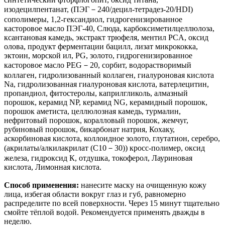
изодецилпентанат, (ПЭГ－240/децил-тетрадез-20/HDI)
сополимеры, 1,2-гександиол, гидрогенизированное
касторовое масло ПЭГ-40, Слюда, карбоксиметилцеллюлоза,
ксантановая камедь, экстракт трюфеля, ментил PCA, оксид
олова, продукт ферментации бацилл, лизат микрококка,
эктоин, морской ил, PG, золото, гидрогенизированное
касторовое масло PEG－20, сорбит, водорастворимый
коллаген, гидролизованный коллаген, гиалуроновая кислота
Na, гидролизованная гиалуроновая кислота, ватерлецитин,
пропандиол, фитостеролы, каприлгликоль, алмазный
порошок, керамид NP, керамид NG, керамидный порошок,
порошок аметиста, целлюлозная камедь, турмалин,
нефритовый порошок, коралловый порошок, жемчуг,
рубиновый порошок, бикарбонат натрия, Кохаку,
аскорбиновая кислота, коллоидное золото, глутатион, серебро,
(акрилаты/алкилакрилат (C10－30)) кросс-полимер, оксид
железа, гидроксид К, отдушка, токоферол, Лауриновая
кислота, Лимонная кислота.
Способ применения:
нанесите маску на очищенную кожу
лица, избегая области вокруг глаз и губ, равномерно
распределите по всей поверхности. Через 15 минут тщательно
смойте тёплой водой. Рекомендуется применять дважды в
неделю.