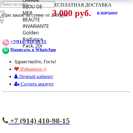
сияние"
ВНИМАНИЕ АКЦИЯ!
БЕСПЛАТНАЯ ДОСТАВКА
BIJOU DE
3 000 руб.
MER
В КОРЗИНУ
При заказе на сумму от 2000руб
△
BEAUTE
▽
INVARIANTE
Golden
Radiance
+7(914) 410-98-15
Pack, 20г
Написать в WhatsApp
Здравствуйте, Гость!
Избранное (
)
Личный кабинет
Создать аккаунт
+7 (914) 410-98-15