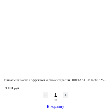
Уникальная маска с эффектом карбокситерапии DIREIA STEM Refine Veil Mask EX Some, 5 масок + 5 флаконов сыворотки 30 мл.
9 000 руб.
шт
В корзину