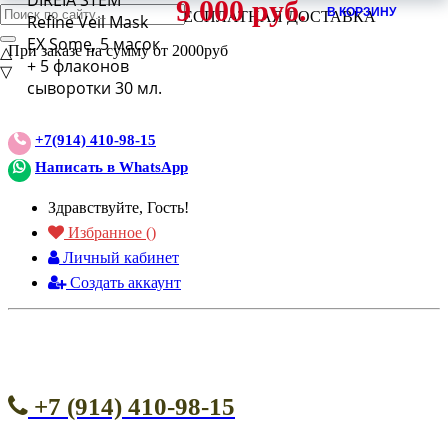
DIREIA STEM
9 000 руб.
В КОРЗИНУ
ВНИМАНИЕ АКЦИЯ!
БЕСПЛАТНАЯ ДОСТАВКА
Refine Veil Mask
EX Some, 5 масок
При заказе на сумму от 2000руб
△
+ 5 флаконов
▽
сыворотки 30 мл.
+7(914) 410-98-15
Написать в WhatsApp
Здравствуйте, Гость!
Избранное (
)
Личный кабинет
Создать аккаунт
+7 (914) 410-98-15