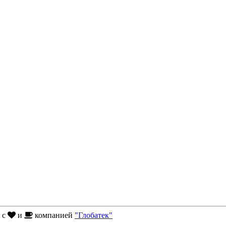
н с
и
компанией
"Глобатек"